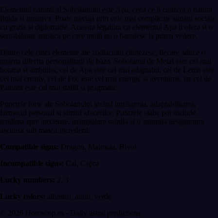
Elementul natural al Sobolanului este Apa, ceea ce ii confera o natura
fluida si intuitiva. Poate naviga prin cele mai complicate situatii sociale
cu gratie si diplomatie. Aceasta legatura cu elementul Apa ii ofera si o
sensibilitate artistica pe care multi nu o banuiesc la prima vedere.
Dintre cele cinci elemente ale zodiacului chinezesc, fiecare aduce o
nuanta diferita personalitatii de baza. Sobolanul de Metal este cel mai
hotarat si ambitios, cel de Apa este cel mai adaptabil, cel de Lemn este
cel mai creativ, cel de Foc este cel mai energic si aventuros, iar cel de
Pamant este cel mai stabil si pragmatic.
Punctele forte ale Sobolanului includ inteligenta, adaptabilitatea,
farmecul personal si simtul afacerilor. Punctele slabe pot include
tendinta spre anxietate, manipulare subtila si o anumita nesiguranta
ascunsa sub masca increderii.
Compatible signs:
Dragon, Maimuta, Bivol
Incompatible signs:
Cal, Capra
Lucky numbers:
2, 3
Lucky colors:
albastru, auriu, verde
© 2026 Horoscop.ro - Daily astral predictions