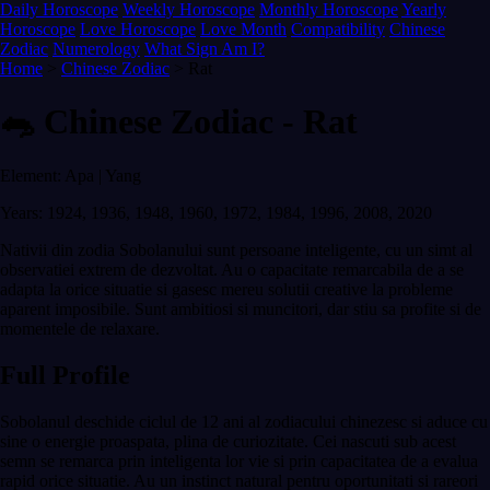
Daily Horoscope
Weekly Horoscope
Monthly Horoscope
Yearly
Horoscope
Love Horoscope
Love Month
Compatibility
Chinese
Zodiac
Numerology
What Sign Am I?
Home
>
Chinese Zodiac
> Rat
🐀 Chinese Zodiac - Rat
Element: Apa | Yang
Years: 1924, 1936, 1948, 1960, 1972, 1984, 1996, 2008, 2020
Nativii din zodia Sobolanului sunt persoane inteligente, cu un simt al
observatiei extrem de dezvoltat. Au o capacitate remarcabila de a se
adapta la orice situatie si gasesc mereu solutii creative la probleme
aparent imposibile. Sunt ambitiosi si muncitori, dar stiu sa profite si de
momentele de relaxare.
Full Profile
Sobolanul deschide ciclul de 12 ani al zodiacului chinezesc si aduce cu
sine o energie proaspata, plina de curiozitate. Cei nascuti sub acest
semn se remarca prin inteligenta lor vie si prin capacitatea de a evalua
rapid orice situatie. Au un instinct natural pentru oportunitati si rareori