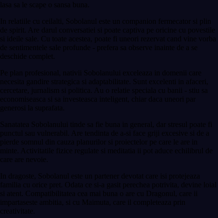
lasa sa le scape o sansa buna.
In relatiile cu ceilalti, Sobolanul este un companion fermecator si plin
de spirit. Are darul conversatiei si poate captiva pe oricine cu povestile
si ideile sale. Cu toate acestea, poate fi uneori rezervat cand vine vorba
de sentimentele sale profunde - prefera sa observe inainte de a se
deschide complet.
Pe plan profesional, nativii Sobolanului exceleaza in domenii care
necesita gandire strategica si adaptabilitate. Sunt excelenti in afaceri,
cercetare, jurnalism si politica. Au o relatie speciala cu banii - stiu sa
economiseasca si sa investeasca inteligent, chiar daca uneori par
generosi la suprafata.
Sanatatea Sobolanului tinde sa fie buna in general, dar stresul poate fi
punctul sau vulnerabil. Are tendinta de a-si face griji excesive si de a
pierde somnul din cauza planurilor si proiectelor pe care le are in
minte. Activitatile fizice regulate si meditatia ii pot aduce echilibrul de
care are nevoie.
In dragoste, Sobolanul este un partener devotat care isi protejeaza
familia cu orice pret. Odata ce si-a gasit perechea potrivita, devine loial
si atent. Compatibilitatea cea mai buna o are cu Dragonul, care ii
impartaseste ambitia, si cu Maimuta, care il completeaza prin
creativitate.