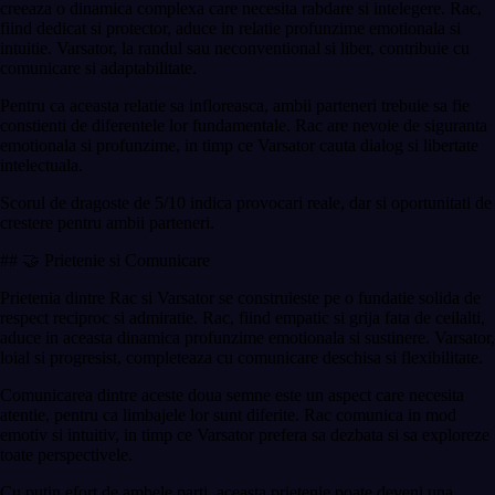
creeaza o dinamica complexa care necesita rabdare si intelegere. Rac,
fiind dedicat si protector, aduce in relatie profunzime emotionala si
intuitie. Varsator, la randul sau neconventional si liber, contribuie cu
comunicare si adaptabilitate.
Pentru ca aceasta relatie sa infloreasca, ambii parteneri trebuie sa fie
constienti de diferentele lor fundamentale. Rac are nevoie de siguranta
emotionala si profunzime, in timp ce Varsator cauta dialog si libertate
intelectuala.
Scorul de dragoste de 5/10 indica provocari reale, dar si oportunitati de
crestere pentru ambii parteneri.
## 🤝 Prietenie si Comunicare
Prietenia dintre Rac si Varsator se construieste pe o fundatie solida de
respect reciproc si admiratie. Rac, fiind empatic si grija fata de ceilalti,
aduce in aceasta dinamica profunzime emotionala si sustinere. Varsator,
loial si progresist, completeaza cu comunicare deschisa si flexibilitate.
Comunicarea dintre aceste doua semne este un aspect care necesita
atentie, pentru ca limbajele lor sunt diferite. Rac comunica in mod
emotiv si intuitiv, in timp ce Varsator prefera sa dezbata si sa exploreze
toate perspectivele.
Cu putin efort de ambele parti, aceasta prietenie poate deveni una