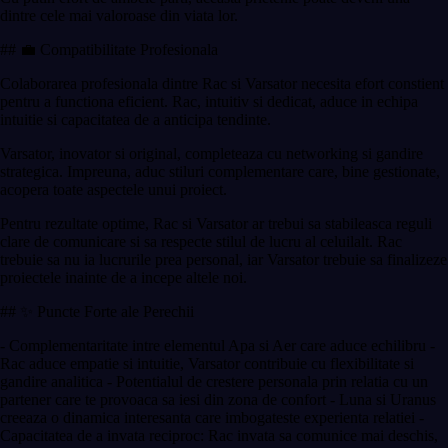
dintre cele mai valoroase din viata lor.
## 💼 Compatibilitate Profesionala
Colaborarea profesionala dintre Rac si Varsator necesita efort constient
pentru a functiona eficient. Rac, intuitiv si dedicat, aduce in echipa
intuitie si capacitatea de a anticipa tendinte.
Varsator, inovator si original, completeaza cu networking si gandire
strategica. Impreuna, aduc stiluri complementare care, bine gestionate,
acopera toate aspectele unui proiect.
Pentru rezultate optime, Rac si Varsator ar trebui sa stabileasca reguli
clare de comunicare si sa respecte stilul de lucru al celuilalt. Rac
trebuie sa nu ia lucrurile prea personal, iar Varsator trebuie sa finalizeze
proiectele inainte de a incepe altele noi.
## ✨ Puncte Forte ale Perechii
- Complementaritate intre elementul Apa si Aer care aduce echilibru -
Rac aduce empatie si intuitie, Varsator contribuie cu flexibilitate si
gandire analitica - Potentialul de crestere personala prin relatia cu un
partener care te provoaca sa iesi din zona de confort - Luna si Uranus
creeaza o dinamica interesanta care imbogateste experienta relatiei -
Capacitatea de a invata reciproc: Rac invata sa comunice mai deschis,