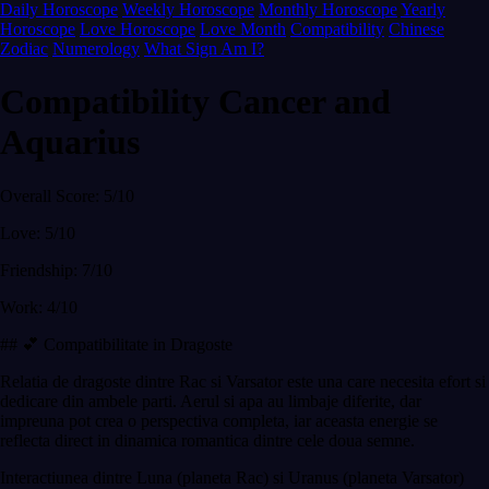
Daily Horoscope
Weekly Horoscope
Monthly Horoscope
Yearly
Horoscope
Love Horoscope
Love Month
Compatibility
Chinese
Zodiac
Numerology
What Sign Am I?
Compatibility Cancer and
Aquarius
Overall Score: 5/10
Love: 5/10
Friendship: 7/10
Work: 4/10
## 💕 Compatibilitate in Dragoste
Relatia de dragoste dintre Rac si Varsator este una care necesita efort si
dedicare din ambele parti. Aerul si apa au limbaje diferite, dar
impreuna pot crea o perspectiva completa, iar aceasta energie se
reflecta direct in dinamica romantica dintre cele doua semne.
Interactiunea dintre Luna (planeta Rac) si Uranus (planeta Varsator)