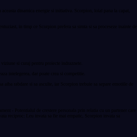
aceasta dinamica energie si initiativa. Scorpion, loial pana la capat,
ntuziast, in timp ce Scorpion prefera sa simta si sa proceseze inainte de
 viziune si curaj pentru proiecte indraznete.
eaza intelegerea, dar poate crea si competitie.
sa aiba rabdare si sa asculte, iar Scorpion trebuie sa separe emotiile de
ment - Potentialul de crestere personala prin relatia cu un partener care
nvata reciproc: Leu invata sa fie mai empatic, Scorpion invata sa