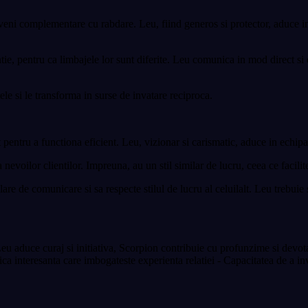
veni complementare cu rabdare. Leu, fiind generos si protector, aduce in 
e, pentru ca limbajele lor sunt diferite. Leu comunica in mod direct si e
le si le transforma in surse de invatare reciproca.
pentru a functiona eficient. Leu, vizionar si carismatic, aduce in echipa
nevoilor clientilor. Impreuna, au un stil similar de lucru, ceea ce facilit
are de comunicare si sa respecte stilul de lucru al celuilalt. Leu trebuie 
u aduce curaj si initiativa, Scorpion contribuie cu profunzime si devota
ica interesanta care imbogateste experienta relatiei - Capacitatea de a i