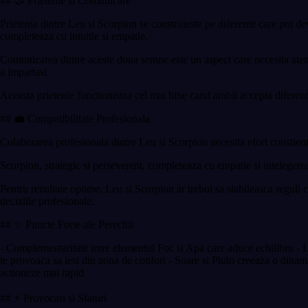
## 🤝 Prietenie si Comunicare
Prietenia dintre Leu si Scorpion se construieste pe diferente care pot de
completeaza cu intuitie si empatie.
Comunicarea dintre aceste doua semne este un aspect care necesita atenti
a impartasi.
Aceasta prietenie functioneaza cel mai bine cand ambii accepta diferente
## 💼 Compatibilitate Profesionala
Colaborarea profesionala dintre Leu si Scorpion necesita efort constient 
Scorpion, strategic si perseverent, completeaza cu empatie si intelegerea 
Pentru rezultate optime, Leu si Scorpion ar trebui sa stabileasca reguli cl
deciziile profesionale.
## ✨ Puncte Forte ale Perechii
- Complementaritate intre elementul Foc si Apa care aduce echilibru - Le
te provoaca sa iesi din zona de confort - Soare si Pluto creeaza o dinam
actioneze mai rapid
## ⚡ Provocari si Sfaturi