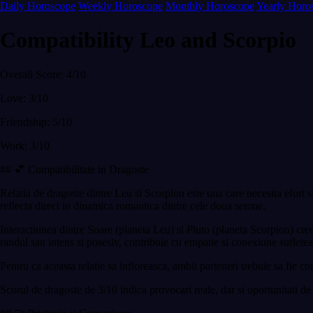
Daily Horoscope
Weekly Horoscope
Monthly Horoscope
Yearly Horo
Compatibility Leo and Scorpio
Overall Score: 4/10
Love: 3/10
Friendship: 5/10
Work: 3/10
## 💕 Compatibilitate in Dragoste
Relatia de dragoste dintre Leu si Scorpion este una care necesita efort s
reflecta direct in dinamica romantica dintre cele doua semne.
Interactiunea dintre Soare (planeta Leu) si Pluto (planeta Scorpion) cre
randul sau intens si posesiv, contribuie cu empatie si conexiune sufletea
Pentru ca aceasta relatie sa infloreasca, ambii parteneri trebuie sa fie c
Scorul de dragoste de 3/10 indica provocari reale, dar si oportunitati de