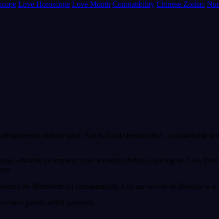
scope
Love Horoscope
Love Month
Compatibility
Chinese Zodiac
Num
i dedicare din ambele parti. Apa si focul creeaza abur - o combinatie inte
eaza o dinamica complexa care necesita rabdare si intelegere. Leu, fiind 
sca.
onstienti de diferentele lor fundamentale. Leu are nevoie de libertate si 
 crestere pentru ambii parteneri.