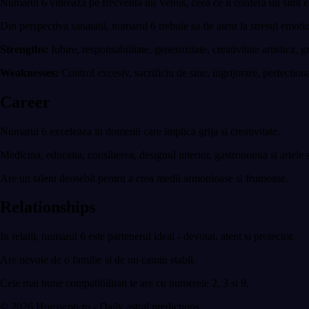
Numarul 6 vibreaza pe frecventa lui Venus, ceea ce ii confera un simt es
Din perspectiva sanatatii, numarul 6 trebuie sa fie atent la stresul emotio
Strengths:
Iubire, responsabilitate, generozitate, creativitate artistica,
Weaknesses:
Control excesiv, sacrificiu de sine, ingrijorare, perfectio
Career
Numarul 6 exceleaza in domenii care implica grija si creativitate.
Medicina, educatia, consilierea, designul interior, gastronomia si artele s
Are un talent deosebit pentru a crea medii armonioase si frumoase.
Relationships
In relatii, numarul 6 este partenerul ideal - devotat, atent si protector.
Are nevoie de o familie si de un camin stabil.
Cele mai bune compatibilitati le are cu numerele 2, 3 si 9.
© 2026 Horoscop.ro - Daily astral predictions