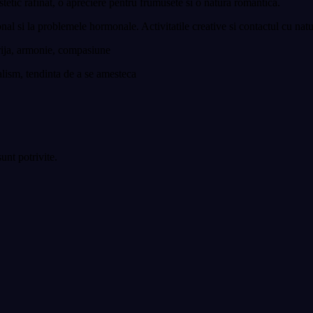
tetic rafinat, o apreciere pentru frumusete si o natura romantica.
nal si la problemele hormonale. Activitatile creative si contactul cu natur
 grija, armonie, compasiune
nalism, tendinta de a se amesteca
unt potrivite.