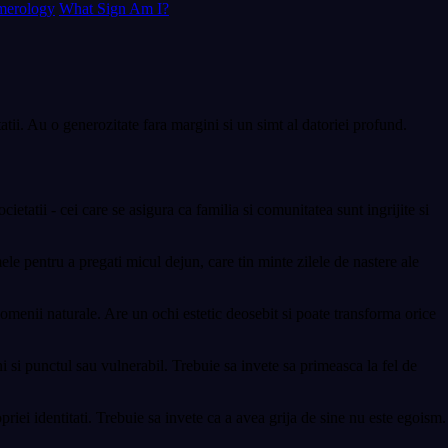
erology
What Sign Am I?
tii. Au o generozitate fara margini si un simt al datoriei profund.
etatii - cei care se asigura ca familia si comunitatea sunt ingrijite si
le pentru a pregati micul dejun, care tin minte zilele de nastere ale
 domenii naturale. Are un ochi estetic deosebit si poate transforma orice
i si punctul sau vulnerabil. Trebuie sa invete sa primeasca la fel de
priei identitati. Trebuie sa invete ca a avea grija de sine nu este egoism.