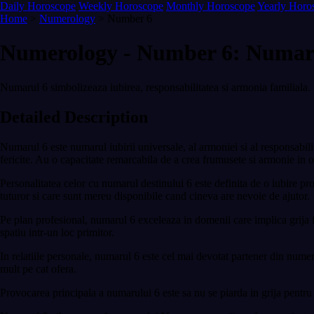
Daily Horoscope
Weekly Horoscope
Monthly Horoscope
Yearly Horo
Home
>
Numerology
> Number 6
Numerology - Number 6: Numarul
Numarul 6 simbolizeaza iubirea, responsabilitatea si armonia familiala. P
Detailed Description
Numarul 6 este numarul iubirii universale, al armoniei si al responsabilita
fericite. Au o capacitate remarcabila de a crea frumusete si armonie in 
Personalitatea celor cu numarul destinului 6 este definita de o iubire pr
tuturor si care sunt mereu disponibile cand cineva are nevoie de ajutor.
Pe plan profesional, numarul 6 exceleaza in domenii care implica grija fat
spatiu intr-un loc primitor.
In relatiile personale, numarul 6 este cel mai devotat partener din numer
mult pe cat ofera.
Provocarea principala a numarului 6 este sa nu se piarda in grija pentru a