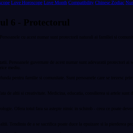
scope
Love Horoscope
Love Month
Compatibility
Chinese Zodiac
Num
 6 - Protectorul
ersoanele cu acest numar sunt protectorii naturali ai familiei si comunita
tii. Persoanele guvernate de acest numar sunt adevaratii protectori ai soci
orice mediu.
ofunda pentru familie si comunitate. Sunt persoanele care se trezesc prime
a de altii si creativitate. Medicina, educatia, consilierea si artele sunt
ologie. Ofera totul fara sa astepte nimic in schimb - ceea ce poate deven
ltii. Tendinta de a se sacrifica poate duce la epuizare si la pierderea pro