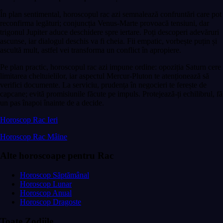
În plan sentimental, horoscopul rac azi semnalează confruntări care pot
reconfirma legături; conjuncția Venus-Marte provoacă tensiuni, dar
trigonul Jupiter aduce deschidere spre iertare. Poți descoperi adevăruri
ascunse, iar dialogul deschis va fi cheia. Fii empatic, vorbește puțin și
ascultă mult, astfel vei transforma un conflict în apropiere.
Pe plan practic, horoscopul rac azi impune ordine: opoziția Saturn cere
limitarea cheltuielilor, iar aspectul Mercur-Pluton te atenționează să
verifici documente. La serviciu, prudența în negocieri te ferește de
capcane; evită promisiunile făcute pe impuls. Protejează-ți echilibrul, fă
un pas înapoi înainte de a decide.
Horoscop Rac Ieri
Horoscop Rac Mâine
Alte horoscoape pentru Rac
Horoscop Săptămânal
Horoscop Lunar
Horoscop Anual
Horoscop Dragoste
Toate Zodiile