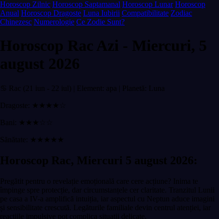
Horoscop Zilnic
Horoscop Saptamanal
Horoscop Lunar
Horoscop
Anual
Horoscop Dragoste
Luna Iubirii
Compatibilitate
Zodiac
Chinezesc
Numerologie
Ce Zodie Sunt?
Horoscop Rac Azi - Miercuri, 5
august 2026
♋ Rac (21 iun - 22 iul) | Element: apa | Planetă: Luna
Dragoste: ★★★★☆
Bani: ★★★☆☆
Sănătate: ★★★★★
Horoscop Rac, Miercuri 5 august 2026:
Pregătit pentru o revelație emoțională care cere acțiune? Inima te
împinge spre protecție, dar circumstanțele cer claritate. Tranzitul Lunii
pe casa a IV-a amplifică intuiția, iar aspectul cu Neptun aduce imagini
și sensibilitate crescută. Legăturile familiale devin centrul atenției, iar
reacțiile impulsive pot complica situații delicate.