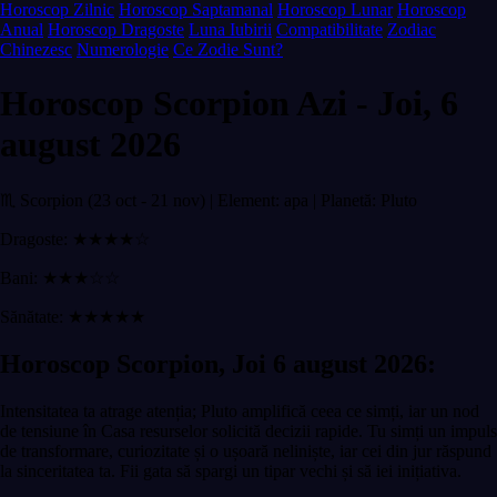
Horoscop Zilnic
Horoscop Saptamanal
Horoscop Lunar
Horoscop
Anual
Horoscop Dragoste
Luna Iubirii
Compatibilitate
Zodiac
Chinezesc
Numerologie
Ce Zodie Sunt?
Horoscop Scorpion Azi - Joi, 6
august 2026
♏ Scorpion (23 oct - 21 nov) | Element: apa | Planetă: Pluto
Dragoste: ★★★★☆
Bani: ★★★☆☆
Sănătate: ★★★★★
Horoscop Scorpion, Joi 6 august 2026:
Intensitatea ta atrage atenția; Pluto amplifică ceea ce simți, iar un nod
de tensiune în Casa resurselor solicită decizii rapide. Tu simți un impuls
de transformare, curiozitate și o ușoară neliniște, iar cei din jur răspund
la sinceritatea ta. Fii gata să spargi un tipar vechi și să iei inițiativa.