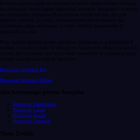
În horoscopul scorpion azi tranzitul lui Marte aduce claritate analitică,
iar conjuncția Venus-Jupiter stimulează dorințele; horoscopul scorpion
azi avertizează că trigonul Pluto-Neptun susține intuiția, dar cere
alegerea concretă. În relații, tensiunea poate deveni pasiune sau
confruntare, alege onestitatea. La bani, verifică documentele și
negociază cu calm.
Pune topazul aproape pentru stabilitate, hidratează-te și protejează-ți
somnul. Un aspect minor în opoziție cu Saturn cere răbdare la locul de
muncă, dar rezultatele apar dacă rămâi consecvent și organizezi pașii;
acceptă ajutorul unui aliat de încredere.
Horoscop Scorpion Ieri
Horoscop Scorpion Mâine
Alte horoscoape pentru Scorpion
Horoscop Săptămânal
Horoscop Lunar
Horoscop Anual
Horoscop Dragoste
Toate Zodiile