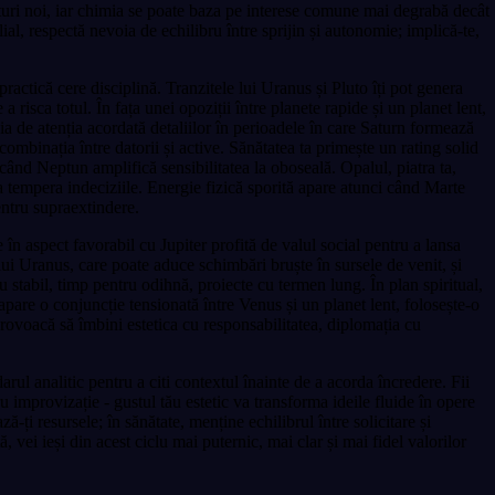
turi noi, iar chimia se poate baza pe interese comune mai degrabă decât
ilial, respectă nevoia de echilibru între sprijin și autonomie; implică-te,
 practică cere disciplină. Tranzitele lui Uranus și Pluto îți pot genera
risca totul. În fața unei opoziții între planete rapide și un planet lent,
cia de atenția acordată detaliilor în perioadele în care Saturn formează
ombinația între datorii și active. Sănătatea ta primește un rating solid
 când Neptun amplifică sensibilitatea la oboseală. Opalul, piatra ta,
 a tempera indeciziile. Energie fizică sporită apare atunci când Marte
entru supraextindere.
e în aspect favorabil cu Jupiter profită de valul social pentru a lansa
 lui Uranus, care poate aduce schimbări bruște în sursele de venit, și
iu stabil, timp pentru odihnă, proiecte cu termen lung. În plan spiritual,
apare o conjuncție tensionată între Venus și un planet lent, folosește-o
e provoacă să îmbini estetica cu responsabilitatea, diplomația cu
darul analitic pentru a citi contextul înainte de a acorda încredere. Fii
u improvizație - gustul tău estetic va transforma ideile fluide în opere
-ți resursele; în sănătate, menține echilibrul între solicitare și
 vei ieși din acest ciclu mai puternic, mai clar și mai fidel valorilor