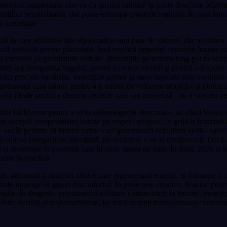
exiuni neașteptate: cineva cu gusturi rafinate îți poate deschide orizon
mplifică sensibilitatea, dar poate estompa granițele realității. În plan fam
ă maturitate.
dă în care abilitățile tale diplomatice sunt puse în valoare, dar realitatea
 radicală devine plauzibilă, însă verifică impactul financiar înainte de a 
baza exclusiv pe promisiuni verbale. Investițiile pe termen lung pot benefi
ru a-ți reorganiza bugetul, pentru a crea economii și pentru a-ți ajusta c
actici precum meditația, exercițiile ușoare și mese regulate sunt esențiale
raversează casa inimii, pentru a-ți aminti de valoarea emoțiilor și pentru
sunt ideale pentru a demara proiecte care cer rezistență - nu e vremea p
rilor lui Mercur pentru a evita neînțelegerile birocratice, iar când Venus 
are acceptă compromisuri bazate pe respect reciproc; ai grijă la tranzitul
er îți permite să institui rutine care guvernează echilibrul vieții - salar
în a cultiva compasiune adevărată, nu sacrificiu care te diminuează. Dacă 
e și investește în conexiții care îți cresc starea de bine. În final, 2026 t
rate în practică.
e, păstrează-ți ritualuri zilnice care regenerează energia, și folosește-ți 
oate împinge să ignori disconfortul. În proiectele creative, lasă loc pentr
e. În dragoste, prioritizează calitatea comunicării; în finanțe, protejează
tre dorință și responsabilitate, iar dacă accepți transformarea controlată,