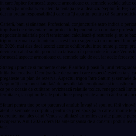
în care Jupiter formează aspecte armonioase cu semnele sociale aduc con
pe atracția imediată. Fii atent la tentația de a idealiza: Neptun în Pești a
dar nu prelua responsabilități care nu îți aparțin, pentru că Saturn solicit
Carieră, bani și sănătate: Profesional, conjuncturile astro indică o perioa
impulsuri de reinventare: un proiect independent sau o mutare profesională
negocierile salariale pot fi tensionate; calculează-ți resursele și nu te 
trigon cu zona ta a finanțelor - acest lucru sugerează un moment bun pent
în 2026, mai ales dacă acorzi atenție echilibrului între minte și corp: pr
devine un aliat subtil: poartă-l ca talisman în perioadele în care Venus t
formează aspecte armonioase cu semnele tale de aer, iar acele fereastre 
Strategii practice și momente cheie: Planifică-ți pașii în jurul retrogradă
inițiative creative. Oconjoară-te de oameni care respectă estetica ta și c
pregătește un plan de rezervă. Aspectul trigon între Saturn și semnele de a
Neptun îți cere onestitate față de nevoile tale emoționale și te susține 
ca pe o ocazie de curățare: revizitează relațiile toxice, renegociază limit
fermitatea, iar opțiunile tale pot aduce prosperitate atunci când sunt anco
Sfaturi pentru tine pe tot parcursul anului: Învață să spui nu fără vinovăți
atent la semnalele corpului, pentru că predispoziția ta către armonie te p
coerente, mai ales când Venus se aliniază armonios cu alte planete personal
recuperare. Anul 2026 oferă Balanțelor șansa de a construi poduri reale în
tale.