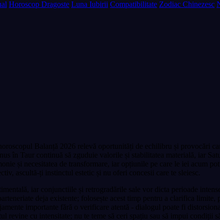
al
Horoscop Dragoste
Luna Iubirii
Compatibilitate
Zodiac Chinezesc
oroscopul Balanță 2026 relevă oportunități de echilibru și provocări car
ranus în Taur continuă să zguduie valorile și stabilitatea materială, iar S
nie și necesitatea de transformare, iar opțiunile pe care le iei acum pot 
iv, ascultă-ți instinctul estetic și nu oferi concesii care te sleiesc.
timentală, iar conjunctiile și retrogradările sale vor dicta perioade inten
 parteneriate deja existente; folosește acest timp pentru a clarifica limite,
mente importante fără o verificare atentă - dialogul poate fi distorsionat
ul revine cu intensitate; nu te teme să ceri spațiu sau să impui condiții 