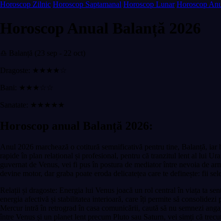
Horoscop Zilnic
Horoscop Saptamanal
Horoscop Lunar
Horoscop Anu
Horoscop Anual Balanță 2026
♎ Balanță (23 sep - 22 oct)
Dragoste: ★★★★☆
Bani: ★★★☆☆
Sanatate: ★★★★★
Horoscop anual Balanță 2026:
Anul 2026 marchează o cotitură semnificativă pentru tine, Balanță, iar h
rapide în plan relațional și profesional, pentru că tranzitul lent al lui U
guvernat de Venus, vei fi pus în postura de mediator între nevoia de armo
devine motor, dar graba poate eroda delicatețea care te definește: fii select
Relații și dragoste: Energia lui Venus joacă un rol central în viața ta sen
energia afectivă și stabilitatea interioară, care îți permite să consolidezi
Mercur intră în retrograd în casa comunicării, caută să nu semnezi angaja
între Venus și un planet lent precum Pluto sau Saturn, vei simți că trecut