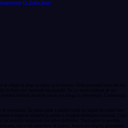
Numerologie
Ce Zodie Sunt?
e te obligă să alegi cu inima și cu mintea. Simți presiunea unor decizii
aturn în Pești cere structură emoțională. Tu, ca semn cardinal de aer
construi fundații durabile sau te pot obliga la reinventare. Curiozitatea
se de reevaluare. În prima parte a anului există un trigon favorabil între
 pentru a negocia echitabil și pentru a restabili intimitatea pierdută. Când
, iar soluțiile temporare pot părea definitive. Dacă apare o opoziție
sănătoase, dar evită manevrele de putere. Pentru cei singuri, perioadele