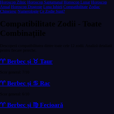
Horoscop Zilnic
Horoscop Saptamanal
Horoscop Lunar
Horoscop
Anual
Horoscop Dragoste
Luna Iubirii
Compatibilitate
Zodiac
Chinezesc
Numerologie
Ce Zodie Sunt?
Compatibilitate Zodii - Toate
Combinațiile
Descoperă compatibilitatea dintre toate cele 12 zodii. Analiză detaliată
pentru fiecare pereche.
♈ Berbec și ♉ Taur
Scor general: 7/10
♈ Berbec și ♋ Rac
Scor general: 6/10
♈ Berbec și ♍ Fecioară