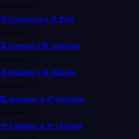
Scor general: 5/10
♑ Capricorn și ♓ Pești
Scor general: 9/10
♊ Gemeni și ♏ Scorpion
Scor general: 5/10
♎ Balanță și ♎ Balanță
Scor general: 7/10
♏ Scorpion și ♐ Săgetător
Scor general: 4/10
♒ Vărsător și ♒ Vărsător
Scor general: 7/10