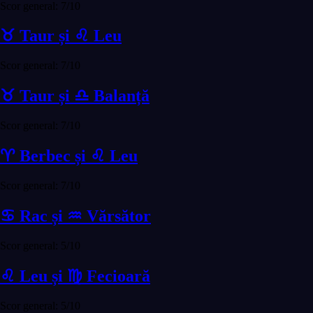
Scor general: 7/10
♉ Taur și ♌ Leu
Scor general: 7/10
♉ Taur și ♎ Balanță
Scor general: 7/10
♈ Berbec și ♌ Leu
Scor general: 7/10
♋ Rac și ♒ Vărsător
Scor general: 5/10
♌ Leu și ♍ Fecioară
Scor general: 5/10