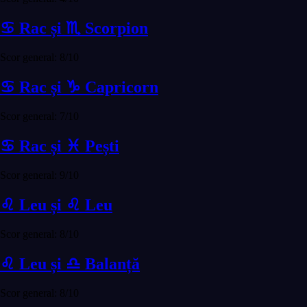
♋ Rac și ♏ Scorpion
Scor general: 8/10
♋ Rac și ♑ Capricorn
Scor general: 7/10
♋ Rac și ♓ Pești
Scor general: 9/10
♌ Leu și ♌ Leu
Scor general: 8/10
♌ Leu și ♎ Balanță
Scor general: 8/10