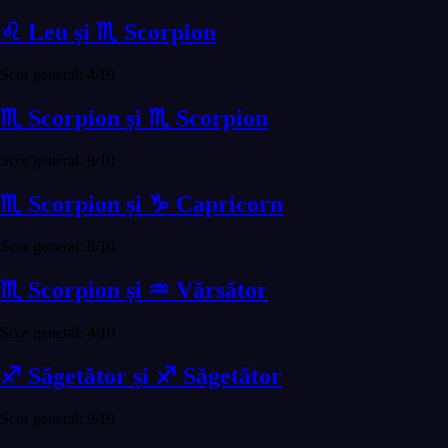
♌ Leu și ♏ Scorpion
Scor general: 4/10
♏ Scorpion și ♏ Scorpion
Scor general: 8/10
♏ Scorpion și ♑ Capricorn
Scor general: 8/10
♏ Scorpion și ♒ Vărsător
Scor general: 4/10
♐ Săgetător și ♐ Săgetător
Scor general: 9/10