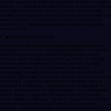
eficiență neașteptată. Ai grijă la abruptul schimb de planuri; un aspect
tensionat, ca o cuadratură între Marte și Uranus, poate produce fricțiuni
bruște care cer discuții clare. Muncă și carieră Pe plan profesional,
dinamica voastră funcționează excelent în medii care cer inovație, start-
up-uri sau proiecte cu ritm alert. Berbecul vrea rezultate rapide și
asumare de risc, Vărsătorul aduce gândirea pe termen lung și soluții
neconvenționale.
## 💼 Compatibilitate Profesionala
Un tranzit favorabil, când Marte formează un trigon cu Uranus sau
când Saturn trece prin casa voastră a responsabilităților, poate stabiliza
ritmul și transforma energia impulsivă în productivitate concretă.
Rivalitatea pentru recunoaștere poate fi o capcană: tu vei reuși dacă
transformi ambiția în colaborare, împărțind roluri clare. În echipe
tradiționale, calitățile fixe ale Vărsătorului pot frictiona cu
impulsivitatea cardinală a Berbecului, dar împreună sunteți motorul
schimbării. Puncte forte - Creativitate combinată: idei curajoase puse în
practică rapid. - Curajul de a începe proiecte ambițioase, urmat de
capacitatea de a le reinventa. - Magnetism social: atrageți atenția în
grupuri, deveniți inițiatorii discuțiilor importante. - Complementaritate
mentală: inteligența originală a Vărsătorului potențată de energia
directă a Berbecului. Provocări - Nevoia de libertate versus nevoie de
apropriere: conflict frecvent când Uranus și Marte fac aspecte
tensionate. - Comunicarea brutală a Berbecului poate răni sensibilitatea