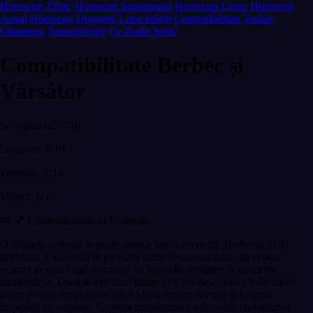
Horoscop Zilnic
Horoscop Saptamanal
Horoscop Lunar
Horoscop
Anual
Horoscop Dragoste
Luna Iubirii
Compatibilitate
Zodiac
Chinezesc
Numerologie
Ce Zodie Sunt?
Compatibilitate Berbec și
Vărsător
Scor general: 7/10
Dragoste: 8/10
Prietenie: 7/10
Muncă: 6/10
## 💕 Compatibilitate in Dragoste
O scânteie instantă te poate arunca într-o aventură: Berbecul îți dă
impulsul, Vărsătorul îți propune harta necunoscutului, iar relația
voastră devine rapid o ecuație cu variabile nesigure și momente
memorabile. Dacă tu ești unul dintre voi, vei descoperi cât de rapid
poate evolua conexiunea când Marte trimite energie și Uranus
răspunde cu surprize. Urgența transformării este reală, curiozitatea