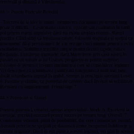
cerebrală și distantă a Vărsătorului.
## ✨ Puncte Forte ale Perechii
- Trecerea de la idee la rutină: menținerea disciplinei pe termen lung
poate fi dificilă. - Gestionarea crizelor: opoziții sau cuadraturi în hartă
pot genera reacții impulsive dacă nu exista un plan comun. Sfaturi
practice Când simți că tensiunea crește, folosește respirația și spațiul ca
instrument: dă-ți permisiunea de a te retrage cinci minute pentru a evita
escaladarea. Stabilirea regulilor simple pentru decizii rapide reduce
fricțiunile. Urmărește tranzitele: dacă Marte trece prin casa iubirii în
paralel cu un tranzit al lui Uranus, pregătește-te pentru surprize;
folosește-le pentru a inventa ritualuri noi care să consolideze legătura.
Vei descoperi că schimbarea planificată funcționează mult mai bine
decât schimbarea impusă în grabă. Scoruri și concluzie succintă Love:
8. Pasiune și chimie, cu potențial de creștere dacă învățați să echilibrați
libertatea cu angajamentul. Friendship: 7.
## ⚡ Provocari si Sfaturi
Prieteni puternici, creativi, uneori imprevizibili. Work: 6. Excelenți la
inovație, necesită structură pentru succes pe termen lung. Overall: 7.
Combinație vibrantă, plină de posibilități, dar cere comunicare matură.
Această pereche se sprijină pe dinamica dintre începuturi îndrăzneţe și
viziuni originale. Dacă tu eşti parte a acestei legături, vei găsi în aceasta