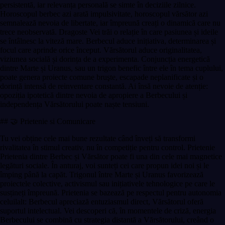
persistentă, iar relevanța personală se simte în deciziile zilnice.
Horoscopul berbec azi arată impulsivitate, horoscopul vărsător azi
semnalează nevoia de libertate, iar împreună creați o dinamică care nu
trece neobservată. Dragoste Vei trăi o relație în care pasiunea și ideile
se întâlnesc la viteză mare. Berbecul aduce inițiativa, determinarea și
focul care aprinde orice început. Vărsătorul aduce originalitatea,
viziunea socială și dorința de a experimenta. Conjuncția energetică
dintre Marte și Uranus, sau un trigon benefic între ele în tema cuplului,
poate genera proiecte comune bruşte, escapade neplanificate și o
dorință intensă de reinventare constantă. Ai însă nevoie de atenție:
opoziția ipotetică dintre nevoia de apropiere a Berbecului și
independența Vărsătorului poate naște tensiuni.
## 🤝 Prietenie si Comunicare
Tu vei obține cele mai bune rezultate când înveți să transformi
rivalitatea în stimul creativ, nu în competiție pentru control. Prietenie
Prietenia dintre Berbec și Vărsător poate fi una din cele mai magnetice
legături sociale. În anturaj, voi sunteți cei care propun idei noi și le
împing până la capăt. Trigonul între Marte și Uranus favorizează
proiectele colective, activismul sau inițiativele tehnologice pe care le
susțineți împreună. Prietenia se bazează pe respectul pentru autonomia
celuilalt: Berbecul apreciază entuziasmul direct, Vărsătorul oferă
suportul intelectual. Vei descoperi că, în momentele de criză, energia
Berbecului se combină cu strategia distantă a Vărsătorului, creând o