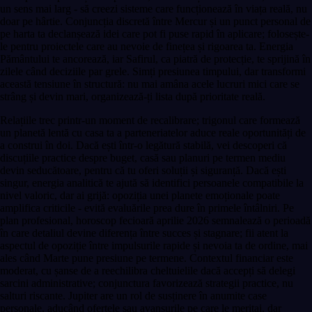
un sens mai larg - să creezi sisteme care funcționează în viața reală, nu
doar pe hârtie. Conjuncția discretă între Mercur și un punct personal de
pe harta ta declanșează idei care pot fi puse rapid în aplicare; folosește-
le pentru proiectele care au nevoie de finețea și rigoarea ta. Energia
Pământului te ancorează, iar Safirul, ca piatră de protecție, te sprijină în
zilele când deciziile par grele. Simți presiunea timpului, dar transformi
această tensiune în structură: nu mai amâna acele lucruri mici care se
strâng și devin mari, organizează-ți lista după prioritate reală.
Relațiile trec printr-un moment de recalibrare; trigonul care formează
un planetă lentă cu casa ta a parteneriatelor aduce reale oportunități de
a construi în doi. Dacă ești într-o legătură stabilă, vei descoperi că
discuțiile practice despre buget, casă sau planuri pe termen mediu
devin seducătoare, pentru că tu oferi soluții și siguranță. Dacă ești
singur, energia analitică te ajută să identifici persoanele compatibile la
nivel valoric, dar ai grijă: opoziția unei planete emoționale poate
amplifica criticile - evită evaluările prea dure în primele întâlniri. Pe
plan profesional, horoscop fecioară aprilie 2026 semnalează o perioadă
în care detaliul devine diferența între succes și stagnare; fii atent la
aspectul de opoziție între impulsurile rapide și nevoia ta de ordine, mai
ales când Marte pune presiune pe termene. Contextul financiar este
moderat, cu șanse de a reechilibra cheltuielile dacă accepți să delegi
sarcini administrative; conjunctura favorizează strategii practice, nu
salturi riscante. Jupiter are un rol de susținere în anumite case
personale, aducând ofertele sau avansurile pe care le meritai, dar