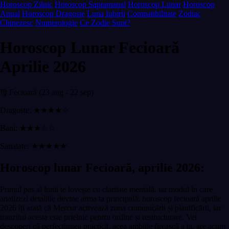
Horoscop Zilnic
Horoscop Saptamanal
Horoscop Lunar
Horoscop
Anual
Horoscop Dragoste
Luna Iubirii
Compatibilitate
Zodiac
Chinezesc
Numerologie
Ce Zodie Sunt?
Horoscop Lunar Fecioară
Aprilie 2026
♍ Fecioară (23 aug - 22 sep)
Dragoste: ★★★★☆
Bani: ★★★☆☆
Sanatate: ★★★★★
Horoscop lunar Fecioară, aprilie 2026:
Primul pas al lunii te lovește cu claritate mentală, iar modul în care
analizezi detaliile devine arma ta principală: horoscop fecioară aprilie
2026 îți arată că Mercur activează zona comunicării și planificării, iar
tranzitul acesta este prielnic pentru ordine și restructurare. Vei
descoperi că perfecțiunea practică, acea ambiție firească a ta, are acum