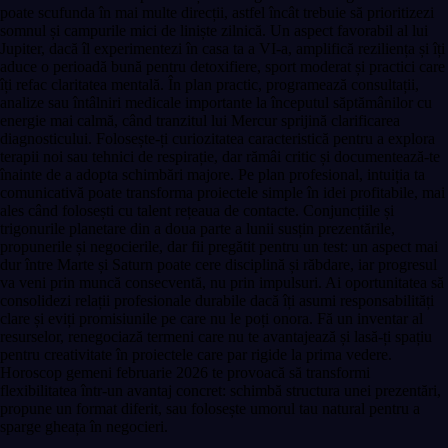
poate scufunda în mai multe direcții, astfel încât trebuie să prioritizezi
somnul și campurile mici de liniște zilnică. Un aspect favorabil al lui
Jupiter, dacă îl experimentezi în casa ta a VI-a, amplifică reziliența și îți
aduce o perioadă bună pentru detoxifiere, sport moderat și practici care
îți refac claritatea mentală. În plan practic, programează consultații,
analize sau întâlniri medicale importante la începutul săptămânilor cu
energie mai calmă, când tranzitul lui Mercur sprijină clarificarea
diagnosticului. Folosește-ți curiozitatea caracteristică pentru a explora
terapii noi sau tehnici de respirație, dar rămâi critic și documentează-te
înainte de a adopta schimbări majore. Pe plan profesional, intuiția ta
comunicativă poate transforma proiectele simple în idei profitabile, mai
ales când folosești cu talent rețeaua de contacte. Conjuncțiile și
trigonurile planetare din a doua parte a lunii susțin prezentările,
propunerile și negocierile, dar fii pregătit pentru un test: un aspect mai
dur între Marte și Saturn poate cere disciplină și răbdare, iar progresul
va veni prin muncă consecventă, nu prin impulsuri. Ai oportunitatea să
consolidezi relații profesionale durabile dacă îți asumi responsabilități
clare și eviți promisiunile pe care nu le poți onora. Fă un inventar al
resurselor, renegociază termeni care nu te avantajează și lasă-ți spațiu
pentru creativitate în proiectele care par rigide la prima vedere.
Horoscop gemeni februarie 2026 te provoacă să transformi
flexibilitatea într-un avantaj concret: schimbă structura unei prezentări,
propune un format diferit, sau folosește umorul tau natural pentru a
sparge gheața în negocieri.