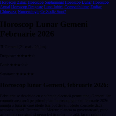
Horoscop Zilnic
Horoscop Saptamanal
Horoscop Lunar
Horoscop
Anual
Horoscop Dragoste
Luna Iubirii
Compatibilitate
Zodiac
Chinezesc
Numerologie
Ce Zodie Sunt?
Horoscop Lunar Gemeni
Februarie 2026
♊ Gemeni (21 mai - 20 iun)
Dragoste: ★★★★☆
Bani: ★★★☆☆
Sanatate: ★★★★★
Horoscop lunar Gemeni, februarie 2026:
Februarie se deschide cu o vibrație electrică pentru tine, Gemeni, iar
comunicarea urcă pe primul plan: horoscop gemeni februarie 2026
anunță o lună în care ideile tale pot deveni oferte concrete dacă
acționezi rapid. Tranzitul lui Mercur, planeta ta guvernatoare, pune
accent pe conexiuni și negocieri în prima decadă, iar o conjuncție