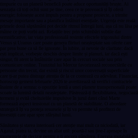
timpurie cu un planetă benefică poate aduce oportunități bruște. Ai
senzația că toți ochii sunt pe tine, ceea ce te provoacă și îți oferă
energie; folosește acest impuls pentru a propune proiecte, a trimite
mesaje importante sau a planifica întâlniri esențiale. Urgența este reală:
primele două săptămâni pot decide ritmul întregii luni, așa că nu lăsa pe
mâine ce poți vorbi azi. Relațiile trec prin schimbări subtile dar
semnificative, iar viața profesională resimte efectele trigonului dintre
Venus și Uranus care poate genera flirturi neașteptate sau oferte care
par prea bune ca să fie ignorate. În iubire, ai nevoie de claritate: dacă
ești implicat, vorbește deschis despre limite și planuri, iar dacă ești
singur, fii atent la întâlnirile care apar în cercuri sociale sau prin
comunicare online. Tranzitul lui Mercur favorizează reconectările cu
persoane din trecut, dar există și riscul unor conversații superficiale
care ți-ar putea distrage atenția de la ce contează cu adevărat. Financiar,
horoscop gemeni februarie 2026 te avertizează să verifici contractele
înainte de a semna: o opoziție lentă a unei planete transpersonală poate
scoate la lumină detalii neașteptate. Păstrează-ți flexibilitatea, negociază
termeni și evită cheltuielile impulsive în jurul datei când Marte
formează aspect tensionat cu un planetă de stabilitate. O abordare
strategică îți va proteja resursele și îți va permite să profitezi de
investiții care apar spre sfârșitul lunii.
Sănătatea și starea interioară cer atenție mai mult ca niciodată, iar
Agatul, piatra ta, devine un aliat util: poartă-l sau ține-l aproape în
momentele de decizie pentru a-ți ancora gândirea. Energia mutabilă te