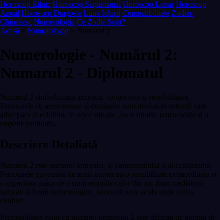
Horoscop Zilnic
Horoscop Saptamanal
Horoscop Lunar
Horoscop
Anual
Horoscop Dragoste
Luna Iubirii
Compatibilitate
Zodiac
Chinezesc
Numerologie
Ce Zodie Sunt?
Acasă
>
Numerologie
> Numărul 2
Numerologie - Numărul 2:
Numarul 2 - Diplomatul
Numarul 2 simbolizeaza armonia, cooperarea si sensibilitatea.
Persoanele cu acest numar al destinului sunt mediatori naturali care
aduc pace si echilibru in orice situatie. Au o intuitie remarcabila si o
empatie profunda.
Descriere Detaliată
Numarul 2 este numarul armoniei, al parteneriatului si al echilibrului.
Persoanele guvernate de acest numar au o sensibilitate extraordinara si
o capacitate unica de a simti emotiile celor din jur. Sunt mediatorii
naturali ai lumii numerologice, aducand pace acolo unde exista
conflict.
Personalitatea celor cu numarul destinului 2 este definita de dorinta de