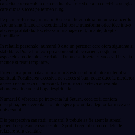
capacitate remarcabila de a evalua riscurile si de a lua decizii strategice
care duc la succes pe termen lung.
Pe plan profesional, numarul 8 este un lider natural in lumea afacerilor.
Are un simt financiar exceptional si poate transforma orice idee intr-o
afacere profitabila. Exceleaza in management, finante, drept si
imobiliare.
In relatiile personale, numarul 8 este un partener care ofera siguranta si
stabilitate. Poate fi uneori prea concentrat pe cariera, neglijand
aspectele emotionale ale relatiei. Trebuie sa invete ca succesul in viata
include si relatii implinite.
Provocarea principala a numarului 8 este echilibrul intre material si
spiritual. Focalizarea excesiva pe succes si bani poate duce la pierderea
a ceea ce conteaza cu adevarat. Trebuie sa invete ca adevarata
abundenta include si bogatiespirituala.
Numarul 8 vibreaza pe frecventa lui Saturn, ceea ce ii confera
disciplina, perseverenta si o intelegere profunda a legilor karmice ale
universului.
Din perspectiva sanatatii, numarul 8 trebuie sa fie atent la stresul
generat de presiunea succesului. Sportul regulat si momentele de
relaxare sunt esentiale.