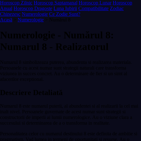
Horoscop Zilnic
Horoscop Saptamanal
Horoscop Lunar
Horoscop
Anual
Horoscop Dragoste
Luna Iubirii
Compatibilitate
Zodiac
Chinezesc
Numerologie
Ce Zodie Sunt?
Acasă
>
Numerologie
> Numărul 8
Numerologie - Numărul 8:
Numarul 8 - Realizatorul
Numarul 8 simbolizeaza puterea, abundenta si realizarea materiala.
Persoanele cu acest numar sunt strategii naturali care transforma
viziunea in succes concret. Au o determinare de fier si un simt al
afacerilor exceptional.
Descriere Detaliată
Numarul 8 este numarul puterii, al abundentei si al realizarii la cel mai
inalt nivel. Persoanele guvernate de acest numar sunt strategii si
constructorii de imperii ai lumii numerologice. Au o viziune clara a
succesului si determinarea de a o transforma in realitate.
Personalitatea celor cu numarul destinului 8 este definita de ambitie si
pragmatism. Vad lumea in termeni de oportunitati si resurse. Au o