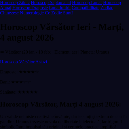
Horoscop Zilnic
Horoscop Saptamanal
Horoscop Lunar
Horoscop
Anual
Horoscop Dragoste
Luna Iubirii
Compatibilitate
Zodiac
Chinezesc
Numerologie
Ce Zodie Sunt?
Horoscop Vărsător Ieri - Marți,
4 august 2026
♒ Vărsător (20 ian - 18 feb) | Element: aer | Planeta: Uranus
Horoscop Vărsător Astazi
Dragoste: ★★★★☆
Bani: ★★★☆☆
Sănătate: ★★★★★
Horoscop Vărsător, Marți 4 august 2026:
Un val de neliniște creativă te învăluie, dar te simți și extrem de clar în
gândire. Uranus trezește nevoia de libertate intelectuală, iar trigonul
simbolic între impulsul tău original și cerințele practice amplifică