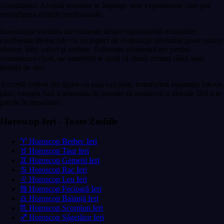
curiozitatea. Această tensiune te împinge spre experimente care pot
reconfigura relațiile profesionale.
horoscopul vărsător azi vorbește despre oportunități realizabile:
confluența ideilor tale cu un aspect de conjuncție favorabil poate aduce
aliniere între valori și acțiune. Folosește elementul aer pentru
comunicare clară, iar ametistul te ajută să rămâi centrat când apar
tentații de risc.
Acceptă ieșirea din tipare cu pași calculați, transformă inspirația într-un
plan; energia fixă a semnului îți permite să urmărești o direcție fără a te
pierde în impulsuri.
Horoscop Ieri - Toate Zodiile
♈ Horoscop Berbec Ieri
♉ Horoscop Taur Ieri
♊ Horoscop Gemeni Ieri
♋ Horoscop Rac Ieri
♌ Horoscop Leu Ieri
♍ Horoscop Fecioară Ieri
♎ Horoscop Balanță Ieri
♏ Horoscop Scorpion Ieri
♐ Horoscop Săgetător Ieri