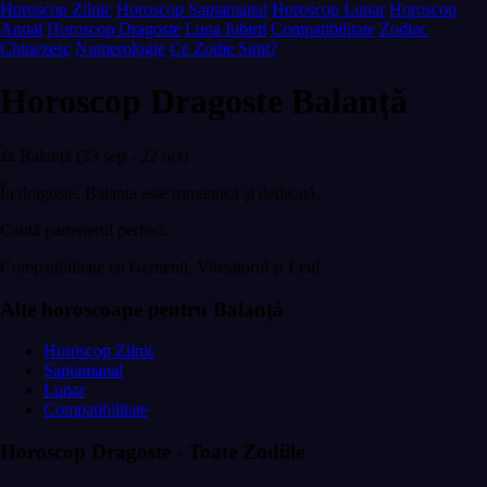
Horoscop Zilnic
Horoscop Saptamanal
Horoscop Lunar
Horoscop
Anual
Horoscop Dragoste
Luna Iubirii
Compatibilitate
Zodiac
Chinezesc
Numerologie
Ce Zodie Sunt?
Horoscop Dragoste Balanță
♎ Balanță (23 sep - 22 oct)
În dragoste, Balanța este romantică și dedicată.
Caută partenerul perfect.
Compatibilitate cu Gemenii, Vărsătorul și Leul.
Alte horoscoape pentru Balanță
Horoscop Zilnic
Saptamanal
Lunar
Compatibilitate
Horoscop Dragoste - Toate Zodiile