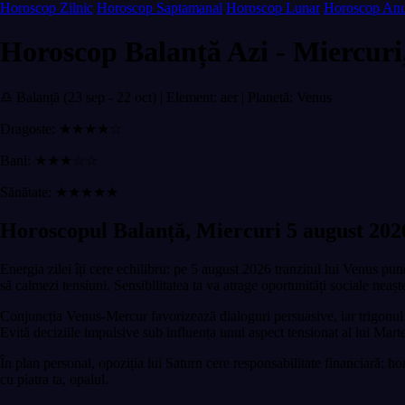
Horoscop Zilnic
Horoscop Saptamanal
Horoscop Lunar
Horoscop Anu
Horoscop Balanță Azi - Miercuri
♎ Balanță (23 sep - 22 oct) | Element: aer | Planetă: Venus
Dragoste: ★★★★☆
Bani: ★★★☆☆
Sănătate: ★★★★★
Horoscopul Balanță, Miercuri 5 august 202
Energia zilei îți cere echilibru: pe 5 august 2026 tranzitul lui Venus pune
să calmezi tensiuni. Sensibilitatea ta va atrage oportunități sociale neașt
Conjuncția Venus-Mercur favorizează dialoguri persuasive, iar trigonul c
Evită deciziile impulsive sub influența unui aspect tensionat al lui Marte
În plan personal, opoziția lui Saturn cere responsabilitate financiară; h
cu piatra ta, opalul.