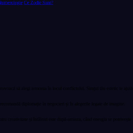
Numerologie
Ce Zodie Sunt?
provoacă să alegi armonia în locul conflictului. Simțul tău estetic te ajută
 recomandă diplomație în negocieri și în alegerile legate de imagine.
ru creativitate și întâlniri este după-amiaza, când energia se potrivește