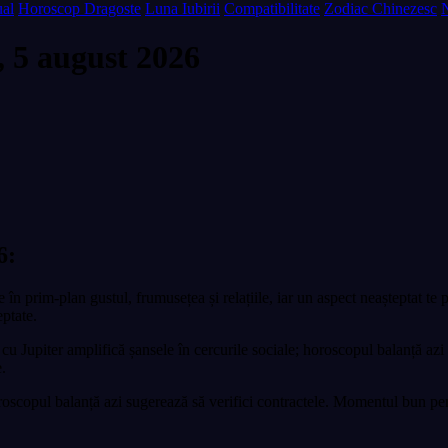
al
Horoscop Dragoste
Luna Iubirii
Compatibilitate
Zodiac Chinezesc
, 5 august 2026
6:
 în prim-plan gustul, frumusețea și relațiile, iar un aspect neașteptat te 
eptate.
u Jupiter amplifică șansele în cercurile sociale; horoscopul balanță azi
.
oroscopul balanță azi sugerează să verifici contractele. Momentul bun pent