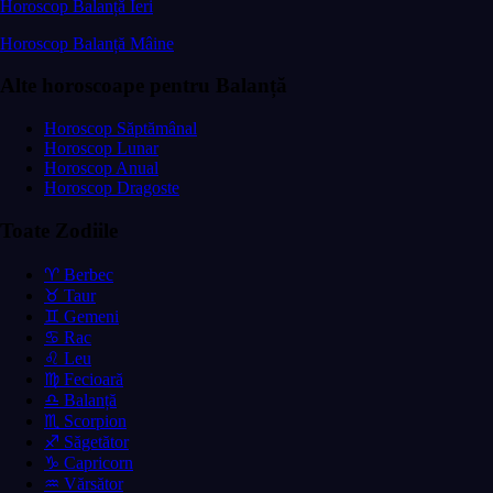
Horoscop Balanță Ieri
Horoscop Balanță Mâine
Alte horoscoape pentru Balanță
Horoscop Săptămânal
Horoscop Lunar
Horoscop Anual
Horoscop Dragoste
Toate Zodiile
♈ Berbec
♉ Taur
♊ Gemeni
♋ Rac
♌ Leu
♍ Fecioară
♎ Balanță
♏ Scorpion
♐ Săgetător
♑ Capricorn
♒ Vărsător