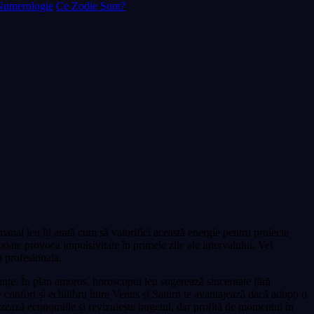
Numerologie
Ce Zodie Sunt?
anal leu îți arată cum să valorifici această energie pentru proiecte
poate provoca impulsivitate în primele zile ale intervalului. Vei
a profesională.
ianțe. În plan amoros, horoscopul leu sugerează sinceritate fără
 confort și echilibru între Venus și Saturn te avantajează dacă adopți o
tizează economiile și revizuiește bugetul, dar profită de momentul în