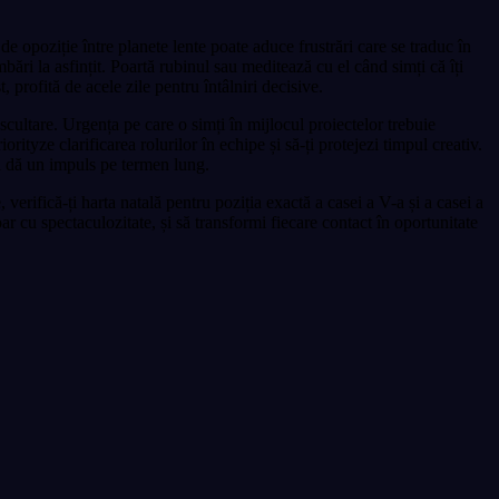
de opoziție între planete lente poate aduce frustrări care se traduc în
mbări la asfințit. Poartă rubinul sau meditează cu el când simți că îți
profită de acele zile pentru întâlniri decisive.
scultare. Urgența pe care o simți în mijlocul proiectelor trebuie
ityze clarificarea rolurilor în echipe și să-ți protejezi timpul creativ.
îți dă un impuls pe termen lung.
verifică-ți harta natală pentru poziția exactă a casei a V-a și a casei a
 cu spectaculozitate, și să transformi fiecare contact în oportunitate