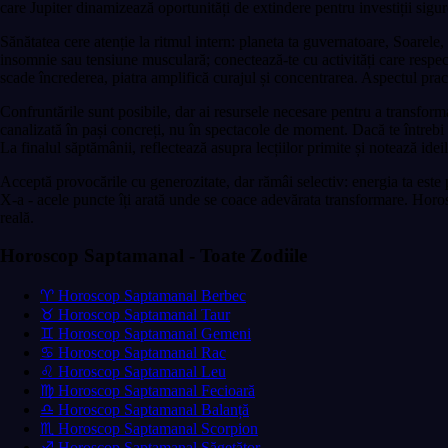
care Jupiter dinamizează oportunități de extindere pentru investiții sigur
Sănătatea cere atenție la ritmul intern: planeta ta guvernatoare, Soarele,
insomnie sau tensiune musculară; conectează-te cu activități care respectă 
scade încrederea, piatra amplifică curajul și concentrarea. Aspectul prac
Confruntările sunt posibile, dar ai resursele necesare pentru a transforma
canalizată în pași concreți, nu în spectacole de moment. Dacă te întrebi c
La finalul săptămânii, reflectează asupra lecțiilor primite și notează ide
Acceptă provocările cu generozitate, dar rămâi selectiv: energia ta este p
X-a - acele puncte îți arată unde se coace adevărata transformare. Horos
reală.
Horoscop Saptamanal - Toate Zodiile
♈ Horoscop Saptamanal Berbec
♉ Horoscop Saptamanal Taur
♊ Horoscop Saptamanal Gemeni
♋ Horoscop Saptamanal Rac
♌ Horoscop Saptamanal Leu
♍ Horoscop Saptamanal Fecioară
♎ Horoscop Saptamanal Balanță
♏ Horoscop Saptamanal Scorpion
♐ Horoscop Saptamanal Săgetător