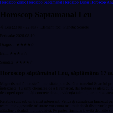
Horoscop Zilnic
Horoscop Saptamanal
Horoscop Lunar
Horoscop Anu
Horoscop Saptamanal Leu
♌ Leu (23 iul - 22 aug) | Element: foc | Planeta: Soarele
Perioada: 2026-08-10
Dragoste: ★★★★☆
Bani: ★★★☆☆
Sanatate: ★★★★☆
Horoscop săptămânal Leu, săptămâna 17 au
Magnetismul tău crește în intensitate pe măsură ce tranzitul Soarelui pri
îndrăznețe. Tu simți chemarea de a fi remarcat, dar trebuie să alegi cu gr
descoperi oportunități concrete de a-ți evidenția talentul, iar curiozitat
Relațiile sunt sub un tranzit interesant: Venus îți stimulează farmecul pe
teatralitate - gesturile măsurate vor conta mai mult decât discursurile g
atitudine calculată, nu impulsivă. Pe partea financiară, evită deciziile