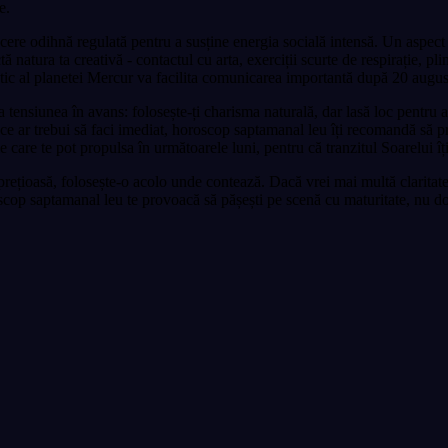
e.
 cere odihnă regulată pentru a susține energia socială intensă. Un aspect 
natura ta creativă - contactul cu arta, exerciții scurte de respirație, pli
tic al planetei Mercur va facilita comunicarea importantă după 20 august, 
 tensiunea în avans: folosește-ți charisma naturală, dar lasă loc pentru a
e ar trebui să faci imediat, horoscop saptamanal leu îți recomandă să prior
ile care te pot propulsa în următoarele luni, pentru că tranzitul Soarelui 
rețioasă, folosește-o acolo unde contează. Dacă vrei mai multă claritate, 
cop saptamanal leu te provoacă să pășești pe scenă cu maturitate, nu doar