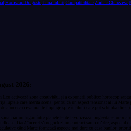
al
Horoscop Dragoste
Luna Iubirii
Compatibilitate
Zodiac Chinezesc
gust 2026:
n Leu activează zona creativității și a expunerii publice; horoscop saptam
ijă luptele care merită scena, pentru că un aspect tensionat al lui Marte 
ea de a încerca ceva nou te împinge spre întâlniri care pot schimba direcți
rsonal, iar un trigon între planete lente favorizează longevitatea unor al
randioase. Dacă încerci să negociezi un contract sau o mărire, aspectul de
 speculative când Marte formează aspecte mai dure cu casa banilor: priori