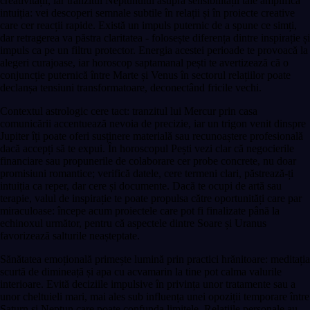
creativității, iar tranzitul Neptunului asupra sensibilității tale amplifică
intuiția: vei descoperi semnale subtile în relații și în proiecte creative
care cer reacții rapide. Există un impuls puternic de a spune ce simți,
dar retragerea va păstra claritatea - folosește diferența dintre inspirație și
impuls ca pe un filtru protector. Energia acestei perioade te provoacă la
alegeri curajoase, iar horoscop saptamanal pești te avertizează că o
conjuncție puternică între Marte și Venus în sectorul relațiilor poate
declanșa tensiuni transformatoare, deconectând fricile vechi.
Contextul astrologic cere tact: tranzitul lui Mercur prin casa
comunicării accentuează nevoia de precizie, iar un trigon venit dinspre
Jupiter îți poate oferi susținere materială sau recunoaștere profesională
dacă accepți să te expui. În horoscopul Pești vezi clar că negocierile
financiare sau propunerile de colaborare cer probe concrete, nu doar
promisiuni romantice; verifică datele, cere termeni clari, păstrează-ți
intuiția ca reper, dar cere și documente. Dacă te ocupi de artă sau
terapie, valul de inspirație te poate propulsa către oportunități care par
miraculoase: începe acum proiectele care pot fi finalizate până la
echinoxul următor, pentru că aspectele dintre Soare și Uranus
favorizează salturile neașteptate.
Sănătatea emoțională primește lumină prin practici hrănitoare: meditația
scurtă de dimineață și apa cu acvamarin la tine pot calma valurile
interioare. Evită deciziile impulsive în privința unor tratamente sau a
unor cheltuieli mari, mai ales sub influența unei opoziții temporare între
Saturn și Neptun care poate confunda limitele. Relațiile personale au