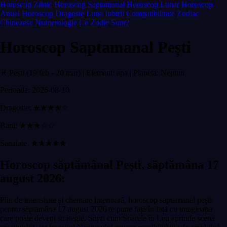
Horoscop Zilnic
Horoscop Saptamanal
Horoscop Lunar
Horoscop
Anual
Horoscop Dragoste
Luna Iubirii
Compatibilitate
Zodiac
Chinezesc
Numerologie
Ce Zodie Sunt?
Horoscop Saptamanal Pești
♓ Pești (19 feb - 20 mar) | Element: apa | Planeta: Neptun
Perioada: 2026-08-10
Dragoste: ★★★★☆
Bani: ★★★☆☆
Sanatate: ★★★★★
Horoscop săptămânal Pești, săptămâna 17
august 2026:
Plin de intensitate și chemare interioară, horoscop saptamanal pești
pentru săptămâna 17 august 2026 te pune față în față cu imaginația
care poate deveni strategie. Simți cum Soarele în Leu aprinde scena