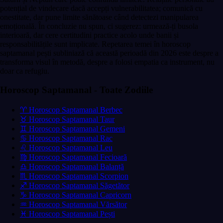
potențial de vindecare dacă accepți vulnerabilitatea; comunică cu
onestitate, dar pune limite sănătoase când detectezi manipularea
emoțională. În concluzie nu spun, ci sugerez: urmează-ți busola
interioară, dar cere certitudini practice acolo unde banii și
responsabilitățile sunt implicate. Repetarea temei în horoscop
saptamanal pești subliniază că această perioadă din 2026 este despre a
transforma visul în metodă, despre a folosi empatia ca instrument, nu
doar ca refugiu.
Horoscop Saptamanal - Toate Zodiile
♈ Horoscop Saptamanal Berbec
♉ Horoscop Saptamanal Taur
♊ Horoscop Saptamanal Gemeni
♋ Horoscop Saptamanal Rac
♌ Horoscop Saptamanal Leu
♍ Horoscop Saptamanal Fecioară
♎ Horoscop Saptamanal Balanță
♏ Horoscop Saptamanal Scorpion
♐ Horoscop Saptamanal Săgetător
♑ Horoscop Saptamanal Capricorn
♒ Horoscop Saptamanal Vărsător
♓ Horoscop Saptamanal Pești