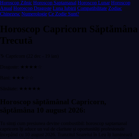
Horoscop Zilnic
Horoscop Saptamanal
Horoscop Lunar
Horoscop
Anual
Horoscop Dragoste
Luna Iubirii
Compatibilitate
Zodiac
Chinezesc
Numerologie
Ce Zodie Sunt?
Horoscop Capricorn Săptămâna
Trecută
♑ Capricorn (22 dec - 19 ian)
Dragoste: ★★★★☆
Bani: ★★★☆☆
Sănătate: ★★★★★
Horoscop săptămânal Capricorn,
săptămâna 10 august 2026:
Tu simți cum presiunea devine combustibil: horoscop saptamanal
capricorn îți aduce un val de claritate și oportunități profesionale
începând cu 10 august 2026. Tranzitul Soarelui în Leu îți luminează