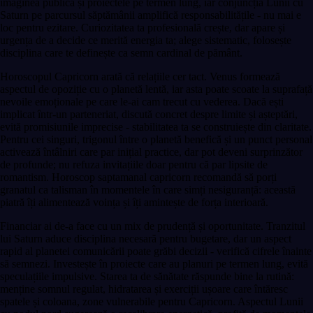
imaginea publică și proiectele pe termen lung, iar conjuncția Lunii cu
Saturn pe parcursul săptămânii amplifică responsabilitățile - nu mai e
loc pentru ezitare. Curiozitatea ta profesională crește, dar apare și
urgența de a decide ce merită energia ta; alege sistematic, folosește
disciplina care te definește ca semn cardinal de pământ.
Horoscopul Capricorn arată că relațiile cer tact. Venus formează
aspectul de opoziție cu o planetă lentă, iar asta poate scoate la suprafață
nevoile emoționale pe care le-ai cam trecut cu vederea. Dacă ești
implicat într-un parteneriat, discută concret despre limite și așteptări,
evită promisiunile imprecise - stabilitatea ta se construiește din claritate.
Pentru cei singuri, trigonul între o planetă benefică și un punct personal
activează întâlniri care par inițial practice, dar pot deveni surprinzător
de profunde; nu refuza invitațiile doar pentru că par lipsite de
romantism. Horoscop saptamanal capricorn recomandă să porți
granatul ca talisman în momentele în care simți nesiguranță: această
piatră îți alimentează voința și îți amintește de forța interioară.
Financiar ai de-a face cu un mix de prudență și oportunitate. Tranzitul
lui Saturn aduce disciplina necesară pentru bugetare, dar un aspect
rapid al planetei comunicării poate grăbi decizii - verifică cifrele înainte
să semnezi. Investește în proiecte care au planuri pe termen lung, evită
speculațiile impulsive. Starea ta de sănătate răspunde bine la rutină:
menține somnul regulat, hidratarea și exerciții ușoare care întăresc
spatele și coloana, zone vulnerabile pentru Capricorn. Aspectul Lunii