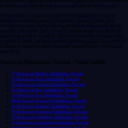
cu nodul nord sugerează o recalibrare energetică, profită de momentele
de liniște pentru reflecție și pentru a-ți regla obiectivele personale.
Pe plan spiritual, conjuncția internă dintre disciplină și dorința de
libertate devine tema majoră a intervalului 10 august 2026. Poți
transforma presiunea în rezultat tangibil dacă îți reorganizezi lista de
priorități; cere sprijin când e nevoie și nu forța singur totul. În fond,
natura ta pragmatică te ajută să vezi ce merită urmărit pe termen lung.
Urmează-ți ritmul, folosește aspectele planetare ca ghid, nu ca sentință;
răbdarea saturniană va planta semințele succesului care vor vegeta în
anul 2026.
Horoscop Săptămâna Trecută - Toate Zodiile
♈ Horoscop Berbec Săptămâna Trecută
♉ Horoscop Taur Săptămâna Trecută
♊ Horoscop Gemeni Săptămâna Trecută
♋ Horoscop Rac Săptămâna Trecută
♌ Horoscop Leu Săptămâna Trecută
♍ Horoscop Fecioară Săptămâna Trecută
♎ Horoscop Balanță Săptămâna Trecută
♏ Horoscop Scorpion Săptămâna Trecută
♐ Horoscop Săgetător Săptămâna Trecută
♑ Horoscop Capricorn Săptămâna Trecută
♒ Horoscop Vărsător Săptămâna Trecută