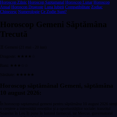
Horoscop Zilnic
Horoscop Saptamanal
Horoscop Lunar
Horoscop
Anual
Horoscop Dragoste
Luna Iubirii
Compatibilitate
Zodiac
Chinezesc
Numerologie
Ce Zodie Sunt?
Horoscop Gemeni Săptămâna
Trecută
♊ Gemeni (21 mai - 20 iun)
Dragoste: ★★★★☆
Bani: ★★★☆☆
Sănătate: ★★★★★
Horoscop săptămânal Gemeni, săptămâna
10 august 2026:
În horoscop saptamanal gemeni pentru săptămâna 10 august 2026 simți
o creștere a intensității emoțiilor și a oportunităților sociale: tranzitul
Soarelui în Leu îți pune în lumină farmecul, iar Mercur, guvernatorul