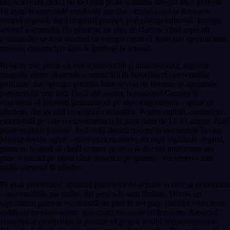
tău, activează fluxul de idei care poate schimba direcția unor proiecte.
Fii atent la semnalele rapide ale intuiției - curiozitatea ta devine o
resursă urgentă; dacă răspunzi prompt, poți câștiga influență. Energia
aeriană a semnului tău primește un plus de claritate când aspectul
comunicării se armonizează cu energia creativă, totul sub spectrul unei
tensiuni constructive care te împinge la acțiune.
Relațiile trec printr-un test al sincerității și dinamismului: trigonul
imagistic dintre planetele comunicării îți favorizează conversațiile
profunde, dar opoziția posibilă între nevoia de libertate și așteptările
partenerului cere tact. Dacă ești singur, horoscopul Gemeni îți
sugerează să folosești întâlnirile ca pe niște experimente - spune ce
gândești, dar ascultă cu aceeași curiozitate. Pentru cupluri, conjuncția
emoțională pe care o experimentezi în jurul datei de 12-13 august 2026
poate readuce pasiune, însă evită decizii majore în momentele în care
Mercur devine agitat - corectează nuanțele, nu rupe legăturile. Agatul,
piatra ta, te ajută să rămâi centrat: poart-o la discuții importante sau
pune o bucată pe birou când redactezi propuneri - vei observa mai
multă coerență în gândire.
Pe plan profesional, tranzitul planetelor de acțiune îți cere să prioritizezi
- oportunitățile par multe, dar resursele sunt limitate. Horoscop
saptamanal gemeni recomandă un plan în trei pași: clarifică obiectivul,
stabilește termene scurte, negociază resursele cu fermitate. Aspectul
favorabil al creativității îți permite să propui soluții neconvenționale;