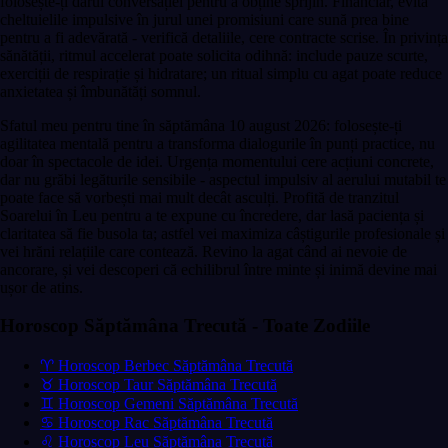
folosește-ți darul conversației pentru a obține sprijin. Financiar, evită
cheltuielile impulsive în jurul unei promisiuni care sună prea bine
pentru a fi adevărată - verifică detaliile, cere contracte scrise. În privința
sănătății, ritmul accelerat poate solicita odihnă: include pauze scurte,
exerciții de respirație și hidratare; un ritual simplu cu agat poate reduce
anxietatea și îmbunătăți somnul.
Sfatul meu pentru tine în săptămâna 10 august 2026: folosește-ți
agilitatea mentală pentru a transforma dialogurile în punți practice, nu
doar în spectacole de idei. Urgența momentului cere acțiuni concrete,
dar nu grăbi legăturile sensibile - aspectul impulsiv al aerului mutabil te
poate face să vorbești mai mult decât asculți. Profită de tranzitul
Soarelui în Leu pentru a te expune cu încredere, dar lasă paciența și
claritatea să fie busola ta; astfel vei maximiza câștigurile profesionale și
vei hrăni relațiile care contează. Revino la agat când ai nevoie de
ancorare, și vei descoperi că echilibrul între minte și inimă devine mai
ușor de atins.
Horoscop Săptămâna Trecută - Toate Zodiile
♈ Horoscop Berbec Săptămâna Trecută
♉ Horoscop Taur Săptămâna Trecută
♊ Horoscop Gemeni Săptămâna Trecută
♋ Horoscop Rac Săptămâna Trecută
♌ Horoscop Leu Săptămâna Trecută