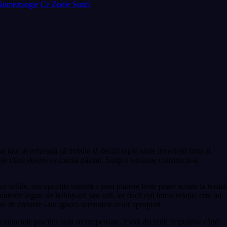
Numerologie
Ce Zodie Sunt?
taur avertizează că trebuie să decizi rapid unde investești timp și
le clare despre ce merită păstrat. Simți o tensiune constructivă:
ze solide, dar opoziția minoră a unei planete lente poate scoate la iveală
texte legate de hobby-uri sau artă, iar dacă ești într-o relație, este un
 de creștere - nu ignora semnalele celor apropiați.
 contactele practice sunt recompensate. Evită deciziile impulsive când