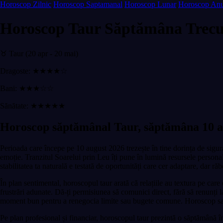
Horoscop Zilnic
Horoscop Saptamanal
Horoscop Lunar
Horoscop Anu
Horoscop Taur Săptămâna Trecu
♉ Taur (20 apr - 20 mai)
Dragoste: ★★★★☆
Bani: ★★★☆☆
Sănătate: ★★★★★
Horoscop săptămânal Taur, săptămâna 10 a
Perioada care începe pe 10 august 2026 trezește în tine dorința de sigur
emoție. Tranzitul Soarelui prin Leu îți pune în lumină resursele personal
stabilitatea ta naturală e testată de oportunități care cer adaptare, dar 
În plan sentimental, horoscopul taur arată că relațiile au textura pe car
frustrări adunate. Dă-ți permisiunea să comunici direct, fără să renunți l
moment bun pentru a renegocia limite sau bugete comune. Horoscop saptam
Pe plan profesional și financiar, horoscopul taur prezintă o săptămână î