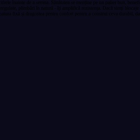
 cifrele înainte de a semna. Sănătatea se menține pe un palier bun, benefic
e regulate, plimbări în natură - îți amplifică rezistența. Dacă simți blocaj
i natura fixă și dragostea pentru confort pentru a construi ceva durabil, da