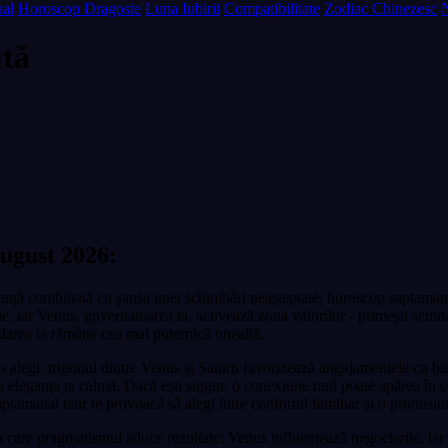
al
Horoscop Dragoste
Luna Iubirii
Compatibilitate
Zodiac Chinezesc
tă
ugust 2026:
anță combinată cu șansa unei schimbări neașteptate; horoscop saptamanal 
e, iar Venus, guvernatoarea ta, activează zona valorilor - primești semna
răbdarea ta rămâne cea mai puternică unealtă.
e o alegi: trigonul dintre Venus și Saturn favorizează angajamentele cu ba
a eleganța ta calmă. Dacă ești singur, o conexiune rară poate apărea în con
anal taur te provoacă să alegi între confortul familiar și o promisiune
n care pragmatismul aduce rezultate: Venus influențează negocierile, iar