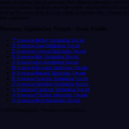
există opoziții sau aspecte tensionate între planetele personale; verifică
ajută să-ți păstrezi echilibrul. Practicile simple - ritualuri de somn, mes
final, pe 10 august 2026 ai în față o hartă a alegerilor clare: folosește-ț
prin surprindere.
Horoscop Săptămâna Trecută - Toate Zodiile
♈ Horoscop Berbec Săptămâna Trecută
♉ Horoscop Taur Săptămâna Trecută
♊ Horoscop Gemeni Săptămâna Trecută
♋ Horoscop Rac Săptămâna Trecută
♌ Horoscop Leu Săptămâna Trecută
♍ Horoscop Fecioară Săptămâna Trecută
♎ Horoscop Balanță Săptămâna Trecută
♏ Horoscop Scorpion Săptămâna Trecută
♐ Horoscop Săgetător Săptămâna Trecută
♑ Horoscop Capricorn Săptămâna Trecută
♒ Horoscop Vărsător Săptămâna Trecută
♓ Horoscop Pești Săptămâna Trecută
© 2026 Horoscop.ro - Previziuni astrale zilnice