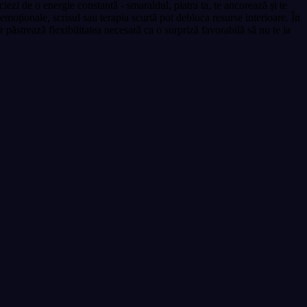
iezi de o energie constantă - smaraldul, piatra ta, te ancorează și te
e emoționale, scrisul sau terapia scurtă pot debloca resurse interioare. În
r păstrează flexibilitatea necesară ca o surpriză favorabilă să nu te ia